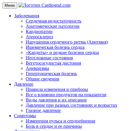
Меню
Заболевания
Сердечная недостаточность
Анатомические патологии
Кардиопатии
Атеросклероз
Нарушения сердечного ритма (Аритмия)
Ишемическая болезнь сердца
«Кардиты» и редкие болезни сердца
Неотложные состояния
Вегетососудистая дистония
Аневризмы
Гипертоническая болезнь
Общие сведения
Давление
Правила измерения и приборы
Все о влиянии продуктов на показатели
Виды давления и их описание
Давление при разных состояниях и возрастах
Глазное давление
Симптомы
Изменения пульса и сердцебиения
Боль в сердце и ее причины