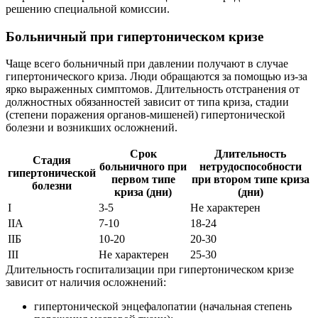
решению специальной комиссии.
Больничный при гипертоническом кризе
Чаще всего больничный при давлении получают в случае
гипертонического криза. Люди обращаются за помощью из-за
ярко выраженных симптомов. Длительность отстранения от
должностных обязанностей зависит от типа криза, стадии
(степени поражения органов-мишеней) гипертонической
болезни и возникших осложнений.
Срок
Длительность
Стадия
больничного при
нетрудоспособности
гипертонической
первом типе
при втором типе криза
болезни
криза (дни)
(дни)
І
3-5
Не характерен
ІІА
7-10
18-24
ІІБ
10-20
20-30
ІІІ
Не характерен
25-30
Длительность госпитализации при гипертоническом кризе
зависит от наличия осложнений:
гипертонической энцефалопатии (начальная степень