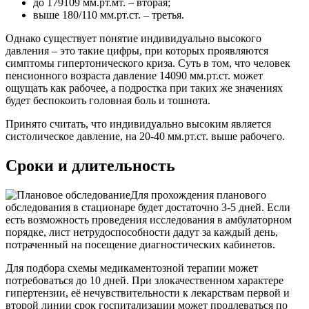
до 179109 мм.рт.мт. – вторая;
выше 180/110 мм.рт.ст. – третья.
Однако существует понятие индивидуально высокого
давления – это такие цифры, при которых проявляются
симптомы гипертонического криза. Суть в том, что человек
пенсионного возраста давление 14090 мм.рт.ст. может
ощущать как рабочее, а подростка при таких же значениях
будет беспокоить головная боль и тошнота.
Принято считать, что индивидуально высоким является
систолическое давление, на 20-40 мм.рт.ст. выше рабочего.
Сроки и длительность
Для прохождения планового
обследования в стационаре будет достаточно 3-5 дней. Если
есть возможность проведения исследования в амбулаторном
порядке, лист нетрудоспособности дадут за каждый день,
потраченный на посещение диагностических кабинетов.
Для подбора схемы медикаментозной терапии может
потребоваться до 10 дней. При злокачественном характере
гипертензии, её нечувствительности к лекарствам первой и
второй линии срок госпитализации может продлеваться по