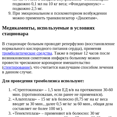
подкожно 0,1 мл на 10 кг веса; «Фондапаринукс» –
подкожно 2,5 мг.
При эмоциональном и психомоторном возбуждении
можно применить транквилизатор «Диазепам».
Медикаменты, используемые в условиях
стационара
В стационаре больным проводят реперфузию (восстановление
нормального кислородного питания сердца), применяя
тромболитические средства
. Также в первые 12 часов после
возникновения симптомов инфаркта больному можно
провести чрескожное коронарное вмешательство
(
стентирование
), что считается наилучшим способом лечения
в данном случае.
Для проведения тромболизиса используют:
«Стрептокиназа» – 1,5 млн ЕД в/в на протяжении 30-60
мин. (противопоказан, если ранее не применялся).
«Альтеплаза» – 15 мг в/в болюсно (0,75 мг на кг веса
вводят за 30 мин., далее 0,5 мг/кг за 60 мин., общая доза
составляет не более 100 мг).
«Тенектеплаза» – применяют в/в болюсно: 30 мг