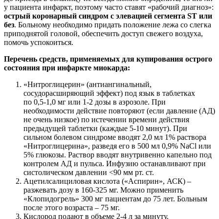
у пациента инфаркт, поэтому часто ставят «рабочий диагноз»:
острый коронарный синдром с элевацией сегмента ST или
без
. Больному необходимо придать положение лежа со слегка
приподнятой головой, обеспечить доступ свежего воздуха,
помочь успокоиться.
Перечень средств, применяемых для купирования острого
состояния при инфаркте миокарда:
«Нитроглицерин» (антиангинальный,
сосудорасширяющий эффект) под язык в таблетках
по 0,5-1,0 мг или 1-2 дозы в аэрозоле. При
необходимости действие повторяют (если давление (АД)
не очень низкое) по истечении времени действия
предыдущей таблетки (каждые 5-10 минут). При
сильном болевом синдроме вводят 2,0 мл 1% раствора
«Нитроглицерина», разведя его в 500 мл 0,9% NaCl или
5% глюкозы. Раствор вводят внутривенно капельно под
контролем АД и пульса. Инфузию останавливают при
систолическом давлении <90 мм рт. ст.
Ацетилсалициловая кислота («Аспирин», АСК) –
разжевать дозу в 160-325 мг. Можно применить
«Клопидогрель» 300 мг пациентам до 75 лет. Больным
после этого возраста – 75 мг.
Кислород подают в объеме 2-4 л за минуту.