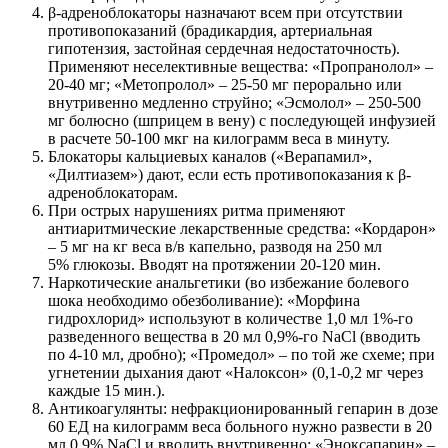
β-адреноблокаторы назначают всем при отсутствии
противопоказаний (брадикардия, артериальная
гипотензия, застойная сердечная недостаточность).
Применяют неселективные вещества: «Пропранолол» –
20-40 мг; «Метопролол» – 25-50 мг перорально или
внутривенно медленно струйно; «Эсмолол» – 250-500
мг болюсно (шприцем в вену) с последующей инфузией
в расчете 50-100 мкг на килограмм веса в минуту.
Блокаторы кальциевых каналов («Верапамил»,
«Дилтиазем») дают, если есть противопоказания к β-
адреноблокаторам.
При острых нарушениях ритма применяют
антиаритмические лекарственные средства: «Кордарон»
– 5 мг на кг веса в/в капельно, разводя на 250 мл
5% глюкозы. Вводят на протяжении 20-120 мин.
Наркотические анальгетики (во избежание болевого
шока необходимо обезболивание): «Морфина
гидрохлорид» используют в количестве 1,0 мл 1%-го
разведенного вещества в 20 мл 0,9%-го NaCl (вводить
по 4-10 мл, дробно); «Промедол» – по той же схеме; при
угнетении дыхания дают «Налоксон» (0,1-0,2 мг через
каждые 15 мин.).
Антикоагулянты: нефракционированный гепарин в дозе
60 ЕД на килограмм веса больного нужно развести в 20
мл 0,9% NaCl и вводить внутривенно; «Эноксапарин» –