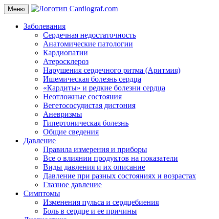
Меню
Заболевания
Сердечная недостаточность
Анатомические патологии
Кардиопатии
Атеросклероз
Нарушения сердечного ритма (Аритмия)
Ишемическая болезнь сердца
«Кардиты» и редкие болезни сердца
Неотложные состояния
Вегетососудистая дистония
Аневризмы
Гипертоническая болезнь
Общие сведения
Давление
Правила измерения и приборы
Все о влиянии продуктов на показатели
Виды давления и их описание
Давление при разных состояниях и возрастах
Глазное давление
Симптомы
Изменения пульса и сердцебиения
Боль в сердце и ее причины