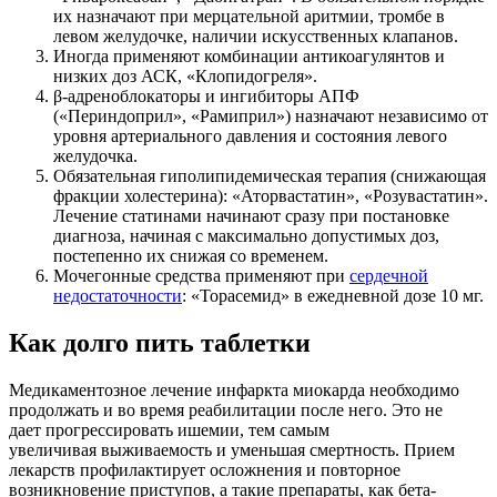
их назначают при мерцательной аритмии, тромбе в
левом желудочке, наличии искусственных клапанов.
Иногда применяют комбинации антикоагулянтов и
низких доз АСК, «Клопидогреля».
β-адреноблокаторы и ингибиторы АПФ
(«Периндоприл», «Рамиприл») назначают независимо от
уровня артериального давления и состояния левого
желудочка.
Обязательная гиполипидемическая терапия (снижающая
фракции холестерина): «Аторвастатин», «Розувастатин».
Лечение статинами начинают сразу при постановке
диагноза, начиная с максимально допустимых доз,
постепенно их снижая со временем.
Мочегонные средства применяют при
сердечной
недостаточности
: «Торасемид» в ежедневной дозе 10 мг.
Как долго пить таблетки
Медикаментозное лечение инфаркта миокарда необходимо
продолжать и во время реабилитации после него. Это не
дает прогрессировать ишемии, тем самым
увеличивая выживаемость и уменьшая смертность. Прием
лекарств профилактирует осложнения и повторное
возникновение приступов, а такие препараты, как бета-