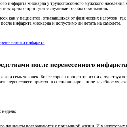
ого инфаркта миокарда у трудоспособного мужского населения ко
и повторного приступа заслуживает особого внимания.
сок как у пациентов, отказавшихся от физических нагрузок, так 
после инфаркта миокарда и допустимо ли летать на самолете.
еренесенного инфаркта
едствами после перенесенного инфаркт
аркта семь человек. Более сорока процентов из них, чувствуя о
авить перенесшего приступ в специализированное лечебное учре
 недель;
ого пациенты возвращаются к привычной жизни. И у некоторых в