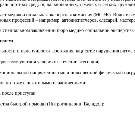
анспортных средств, дальнобойных, тяжелых и легких грузовик
ает медико-социальная экспертная комиссия (МСЭК). Водителям 
ных профессий – например, автодиспетчеров, слесарей, мастеро
и специальном заключении бюро медико-социальной экспертизы 
телем:
ильности и изменчивости состояния пациента: нарушения ритма 
ля самочувствия условиях в течение всего дня;
-эмоциональной напряженностью и повышенной физической нагру
, но тоже с некоторыми ограничениями:
а после приступа;
едства быстрой помощи (Нитроглицерин, Валидол);