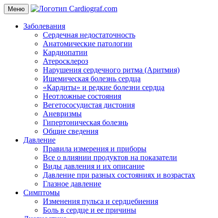
Меню
Заболевания
Сердечная недостаточность
Анатомические патологии
Кардиопатии
Атеросклероз
Нарушения сердечного ритма (Аритмия)
Ишемическая болезнь сердца
«Кардиты» и редкие болезни сердца
Неотложные состояния
Вегетососудистая дистония
Аневризмы
Гипертоническая болезнь
Общие сведения
Давление
Правила измерения и приборы
Все о влиянии продуктов на показатели
Виды давления и их описание
Давление при разных состояниях и возрастах
Глазное давление
Симптомы
Изменения пульса и сердцебиения
Боль в сердце и ее причины