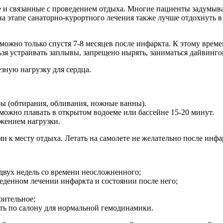
е и связанные с проведением отдыха. Многие пациенты задумыва
а этапе санаторно-курортного лечения также лучше отдохнуть в
можно только спустя 7-8 месяцев после инфаркта. К этому врем
зя устраивать заплывы, запрещено нырять, заниматься дайвинго
зную нагрузку для сердца.
ы (обтирания, обливания, ножные ванны).
можно плавать в открытом водоеме или бассейне 15-20 минут.
жением нагрузки.
 к месту отдыха. Летать на самолете не желательно после инфар
 двух недель со времени неосложненного;
еденном лечении инфаркта и состоянии после него;
оительное;
ить по салону для нормальной гемодинамики.