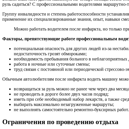
руль садиться? С профессиональными водителями маршрутно-тр
Группу инвалидности и степень работоспособности устанавлив
применение их специализированные знания, опыт, навыки смеж
Можно работать водителем после инфаркта, но только пр
Факторы, препятствующие работе профессиональным води
потенциальная опасность для других людей из-за нестаб
недостаточность грозят обмороками;
необходимость пребывания больного в неблагоприятных д
работа в ночные или суточные смены;
труд связан с постоянной или периодической стрессово
Обычным автолюбителям после инфаркта водить машину можно
возвращаться за руль можно не ранее чем через два месяц
не проводить в дороге более двух часов подряд;
иметь при себе необходимый набор лекарств, а также ср
выбирать максимально незагруженные маршруты;
не выполнять самостоятельно ремонтно-буксирных работ.
Ограничения по проведению отдыха