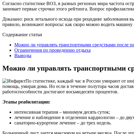
Согласно статистике ВОЗ, в разных регионах мира частота остр
занимает первые строчки этого рейтинга. Вопрос профилактик
Доказано: риск летального исхода при рецидиве заболевания вы
правило, возникают вопросы: как скоро можно водить машину 
Содержание статьи
Можно ли управлять транспортными средствами после п
Ограничения по проведению отдыха
Выводы
Можно ли управлять транспортными ср
По статистике, каждый час в России умирают от инф
помощь, умирая дома. Но если в течение полутора часов дост
работоспособности достигают восьмидесяти процентов.
Этапы реабилитации:
интенсивная терапия – минимум десять суток;
лечение и наблюдение в отделении кардиологии – до двух
санаторно-курортное лечение – до трех недель.
Больничный лист дается максимум на четыре месяца. После эт