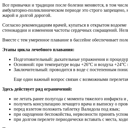
Все привычки и традиции после болезни меняются, в том числ
амбулаторно-поликлиническом периоде это строго запрещено, н
жарой и долгой дорогой.
Согласно рекомендациям врачей, купаться в открытом водоеме 
стенокардии и изменения частоты сердечных сокращений. Нель
Вместе с тем умеренное плавание в бассейне обеспечивает поле
Этапы цикла лечебного плавания:
Подготовительный: дыхательные упражнения и процедур
Основной: при температуре воды +26°С и воздуха +24°С 
Заключительный: проводится в воде с постепенным пони
Еще один важный вопрос связан с возможными перелетами
Здесь действует ряд ограничений:
не летать ранее полугода с момента тяжелого инфаркта и
получить консультацию лечащего врача и выписку о пров
перед взлетом положить таблетку Валидола под язык;
при ощущении беспокойства, нервозности принять успок
при долгом перелете периодически вставать с места, ход