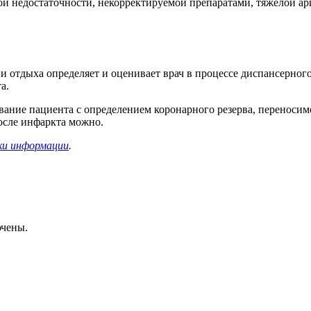
ой недостаточности, некорректируемой препаратами, тяжелой ар
и отдыха определяет и оценивает врач в процессе диспансерног
а.
вание пациента с определением коронарного резерва, переноси
после инфаркта можно.
ки информации
.
ючены.