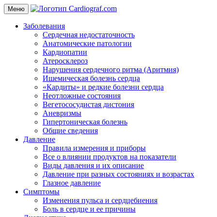
Меню
Заболевания
Сердечная недостаточность
Анатомические патологии
Кардиопатии
Атеросклероз
Нарушения сердечного ритма (Аритмия)
Ишемическая болезнь сердца
«Кардиты» и редкие болезни сердца
Неотложные состояния
Вегетососудистая дистония
Аневризмы
Гипертоническая болезнь
Общие сведения
Давление
Правила измерения и приборы
Все о влиянии продуктов на показатели
Виды давления и их описание
Давление при разных состояниях и возрастах
Глазное давление
Симптомы
Изменения пульса и сердцебиения
Боль в сердце и ее причины