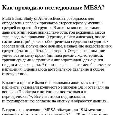
Как проходило исследование MESA?
Multi-Ethnic Study of Atherosclerosis проводилось для
определения первых признаков атеросклероза у мужчин
средней возрастной группы. В анкеты вносились такие
данные: этническая принадлежность, год рождения, масса
тела, вредные привычки (курение, прием алкоголя), число
госпитализаций ранее с обострениями сердечно-сосудистых
заболеваний, полученное лечение, назначение лекарственных
средств (статинов, бета-блокаторов). Отдельное внимание
уделялось анализу крови (липидограмме с холестерином,
триглицеридами и фракцией липопротеидов) для оценки
стадии атеросклероза. Это позволяло вывить метаболические
нарушения. Оценивалось артериальное давление и общее
самочувствие.
В данном проекте были использованы анкеты, в которых
пациенты указывали количество эпизодов ЭД и отвечали на
вопрос: «Проблема с потенцией постоянная или
периодическая?». Все участники подписывали
информированное согласие на оценку и обработку данных.
В группе исследования MESA объединили 1914 мужчин,
средний возраст которых составлял 67 — 70 лет. Симптомы