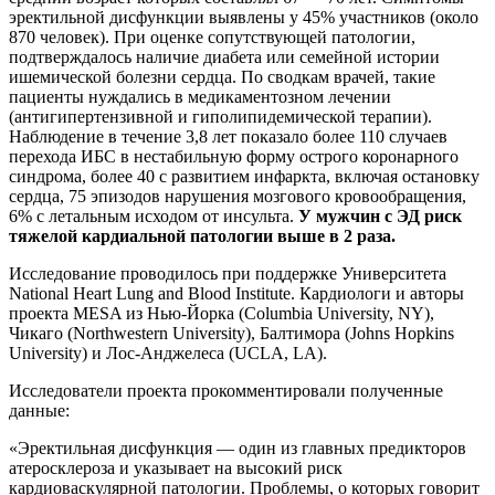
эректильной дисфункции выявлены у 45% участников (около
870 человек). При оценке сопутствующей патологии,
подтверждалось наличие диабета или семейной истории
ишемической болезни сердца. По сводкам врачей, такие
пациенты нуждались в медикаментозном лечении
(антигипертензивной и гиполипидемической терапии).
Наблюдение в течение 3,8 лет показало более 110 случаев
перехода ИБС в нестабильную форму острого коронарного
синдрома, более 40 с развитием инфаркта, включая остановку
сердца, 75 эпизодов нарушения мозгового кровообращения,
6% с летальным исходом от инсульта.
У мужчин с ЭД риск
тяжелой кардиальной патологии выше в 2 раза.
Исследование проводилось при поддержке Университета
National Heart Lung and Blood Institute. Кардиологи и авторы
проекта MESA из Нью-Йорка (Columbia University, NY),
Чикаго (Northwestern University), Балтимора (Johns Hopkins
University) и Лос-Анджелеса (UCLA, LA).
Исследователи проекта прокомментировали полученные
данные:
«Эректильная дисфункция — один из главных предикторов
атеросклероза и указывает на высокий риск
кардиоваскулярной патологии. Проблемы, о которых говорит