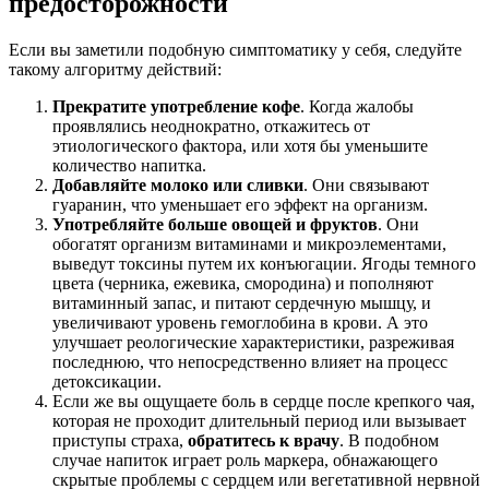
предосторожности
Если вы заметили подобную симптоматику у себя, следуйте
такому алгоритму действий:
Прекратите употребление кофе
. Когда жалобы
проявлялись неоднократно, откажитесь от
этиологического фактора, или хотя бы уменьшите
количество напитка.
Добавляйте молоко или сливки
. Они связывают
гуаранин, что уменьшает его эффект на организм.
Употребляйте больше овощей и фруктов
. Они
обогатят организм витаминами и микроэлементами,
выведут токсины путем их конъюгации. Ягоды темного
цвета (черника, ежевика, смородина) и пополняют
витаминный запас, и питают сердечную мышцу, и
увеличивают уровень гемоглобина в крови. А это
улучшает реологические характеристики, разреживая
последнюю, что непосредственно влияет на процесс
детоксикации.
Если же вы ощущаете боль в сердце после крепкого чая,
которая не проходит длительный период или вызывает
приступы страха,
обратитесь к врачу
. В подобном
случае напиток играет роль маркера, обнажающего
скрытые проблемы с сердцем или вегетативной нервной