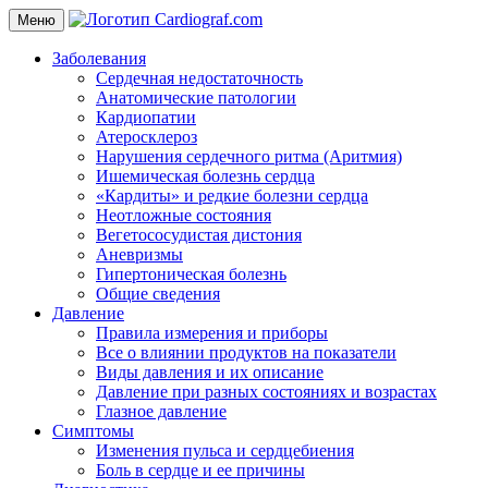
Меню
Заболевания
Сердечная недостаточность
Анатомические патологии
Кардиопатии
Атеросклероз
Нарушения сердечного ритма (Аритмия)
Ишемическая болезнь сердца
«Кардиты» и редкие болезни сердца
Неотложные состояния
Вегетососудистая дистония
Аневризмы
Гипертоническая болезнь
Общие сведения
Давление
Правила измерения и приборы
Все о влиянии продуктов на показатели
Виды давления и их описание
Давление при разных состояниях и возрастах
Глазное давление
Симптомы
Изменения пульса и сердцебиения
Боль в сердце и ее причины