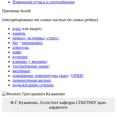
Изменения пульса и сердцебиения
Причины болей
(отсортированы от самых частых до самых редких)
вдох
или выдох;
кашель
невроз / истерика / стресс
;
бег
/
тренировка
;
алкоголь
;
кофе
;
курение
;
климакс у женщин
;
употребление пищи
;
месячные
;
повышение температуры (жар)
/
ОРВИ
;
перенесенная ангина
;
роды/кесарево сечение
.
Ф.Г. Кузьменко, Ассистент кафедры СПБГПМУ, врач-
кардиолог.