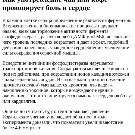
провоцирует боль в сердце
В каждой клетке сердца определенное равновесие ферментов.
Вторжение теина в биохимические процессы нарушает
баланс, вызывая торможение активности фермента
фосфодиэстеразы, разрушающей цАМФ и цГМФ, вследствие
чего уровень последних возрастает и дает эффект, подобный
действию адреналина: учащенное сердцебиение, увеличение
силы сокращения сердечной мышцы.
Вследствие ингибиции фосфодиэстеразы нарушается
транспорт ионов кальция. Сокращаются мышечные волокна
под их действием, при возрастании ионов кальция возможен
спазм сердечных сосудов. Из-за вазоконстрикции (сужение
просвета сосудов) уменьшается кровоток, что ведет к
накоплению токсинов, которые возбуждают нервные
окончания, а это интерпретируется нами как «сердечная боль»
или кардиалгия.
Ошибочно считают, будто теин повышает давление.
Израильские ученые утверждают обратное: в ходе
эксперимента доказали, что показатели увеличиваются не
более 4-6 мм рт. ст.