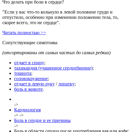
Что делать при боли в сердце?
"Если у вас что-то кольнуло в левой половине груди и
отпустило, особенно при изменении положении тела, то,
скорее всего, это не сердце".
Читать полностью >>
Сопутствующие симптомы
(отсортированы от самых частых до самых редких)
отдает в спину
;
тахикардия (учащенное сердцебиение)
;
тошнота
;
головокружение
;
отдает в левую руку
/
лопатку
;
боль в животе
.
->
Кардиология
->
->
Боль в сердце и ее причины
->
Боль в области сердца после употребления чая или кофе: