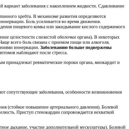
й вариант заболевания с накоплением жидкости. Сдавливание
.
пинного хребта. В механизме развития определяются
 иннервации. Боль усиливается во время движения.
ждения пищевого комка или закидывание кислого содержимого
ение целостности слизистой оболочки органа). В некоторых
Чаще всего боль связана с приемом пищи или алкоголя.
шениями иннервации.
Заболеванию больше подвержены
птомов наблюдают после стресса.
ым принадлежат ревматические пороки органа, миокардит и
ают сопутствующие заболевания, особенности возникновения
ния (стойкое повышение артериального давления). Болевой
челюсть. Приступ стенокардии сопровождается нехваткой
ное дыхание, участие дополнительной мускулатуры). Болевой