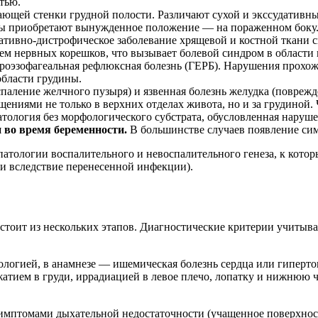
тью.
ющей стенки грудной полости. Различают сухой и экссудативны
нты приобретают вынужденное положение — на пораженном боку
тивно-дистрофическое заболевание хрящевой и костной ткани с
ием нервных корешков, что вызывает болевой синдром в области
роэзофагеальная рефлюксная болезнь (ГЕРБ). Нарушения прохо
бласти грудины.
паление желчного пузыря) и язвенная болезнь желудка (поврежд
ниями не только в верхних отделах живота, но и за грудиной. 
ология без морфологического субстрата, обусловленная нару
во время беременности.
В большинстве случаев появление сим
тологии воспалительного и невоспалительного генеза, к котор
и вследствие перенесенной инфекции).
стоит из нескольких этапов. Диагностические критерии учитыв
логией, в анамнезе — ишемическая болезнь сердца или гиперто
атием в груди, иррадиацией в левое плечо, лопатку и нижнюю 
имптомами дыхательной недостаточности (учащенное поверхност