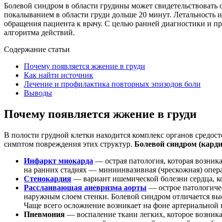
Болевой синдром в области грудины может свидетельствовать 
покалыванием в области груди дольше 20 минут. Летальность и
обращения пациента к врачу. С целью ранней диагностики и п
алгоритма действий.
Содержание статьи
Почему появляется жжение в груди
Как найти источник
Лечение и профилактика повторных эпизодов боли
Выводы
Почему появляется жжение в груди
В полости грудной клетки находится комплекс органов средо
симптом повреждения этих структур.
Болевой синдром (карди
Инфаркт миокарда
— острая патология, которая возник
на ранних стадиях — миниинвазивная (чрескожная) опера
Стенокардия
— вариант ишемической болезни сердца, ко
Расслаивающая аневризма аорты
— острое патологичес
наружным слоем стенки. Болевой синдром отличается вы
Чаще всего осложнение возникает на фоне артериальной 
Пневмония
— воспаление ткани легких, которое возник