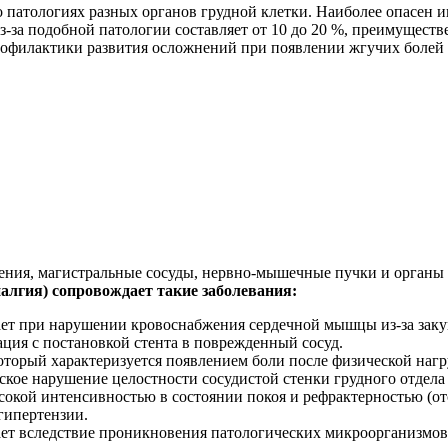
о патологиях разных органов грудной клетки. Наиболее опасен и
з-за подобной патологии составляет от 10 до 20 %, преимуществ
рофилактики развития осложнений при появлении жгучих болей 
стения, магистральные сосуды, нервно-мышечные пучки и орган
алгия) сопровождает такие заболевания:
ает при нарушении кровоснабжения сердечной мышцы из-за заку
ция с постановкой стента в поврежденный сосуд.
торый характеризуется появлением боли после физической нагр
кое нарушение целостности сосудистой стенки грудного отдела
сокой интенсивностью в состоянии покоя и рефрактерностью (о
гипертензии.
ает вследствие проникновения патологических микроорганизмов