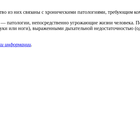
тво из них связаны с хроническими патологиями, требующим ко
и — патологии, непосредственно угрожающие жизни человека. П
уки или ноги), выраженными дыхательной недостаточностью (од
ки информации
.