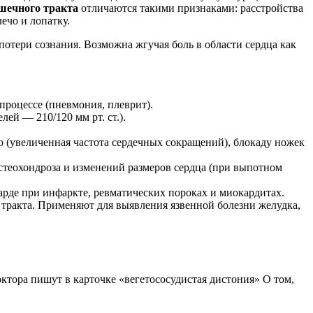
шечного тракта
отличаются такими признаками: расстройства
ечо и лопатку.
отери сознания. Возможна жгучая боль в области сердца как
роцессе (пневмония, плеврит).
ей — 210/120 мм рт. ст.).
 (увеличенная частота сердечных сокращений), блокаду ножек
стеохондроза и изменений размеров сердца (при выпотном
рде при инфаркте, ревматических пороках и миокардитах.
тракта. Применяют для выявления язвенной болезни желудка,
ктора пишут в карточке «вегетососудистая дистония» О том,