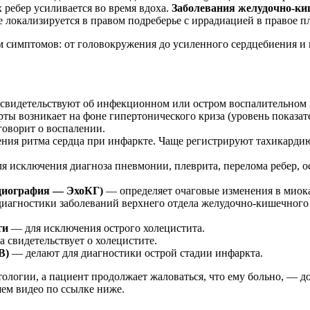
ребер усиливается во время вдоха.
Заболевания желудочно-ки
 локализируется в правом подреберье с иррадиацией в правое пл
 симптомов: от головокружения до усиленного сердцебиения и п
свидетельствуют об инфекционном или остром воспалительном п
ы возникает на фоне гипертонического криза (уровень показател
оворит о воспалении.
ния ритма сердца при инфаркте. Чаще регистрируют тахикардию
я исключения диагноза пневмонии, плеврита, перелома ребер, о
рдиография — ЭхоКГ)
— определяет очаговые изменения в миока
иагностики заболеваний верхнего отдела желудочно-кишечного 
ти
— для исключения острого холецистита.
свидетельствует о холецистите.
В)
— делают для диагностики острой стадии инфаркта.
ологии, а пациент продолжает жаловаться, что ему больно, — до
шем видео по ссылке ниже.