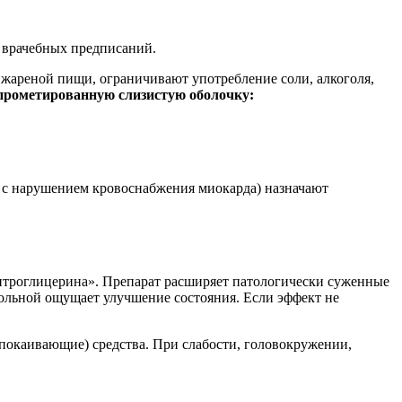
 врачебных предписаний.
 жареной пищи, ограничивают употребление соли, алкоголя,
прометированную слизистую оболочку:
й с нарушением кровоснабжения миокарда) назначают
Нитроглицерина». Препарат расширяет патологически суженные
ольной ощущает улучшение состояния. Если эффект не
спокаивающие) средства. При слабости, головокружении,