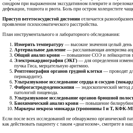
синдром при выраженном экссудативном плеврите и переломах 
дефекации, тошнота и рвота. Боль при остром холецистите чаще
Приступ вегетососудистой дистонии
отличается разнообразием
проявление психосоматического расстройства.
План инструментального и лабораторного обследования:
Измерить температуру
— высокие значения целый день 
Артериальное давление
— расслаивающая аневризма аорт
Общий анализ крови
— повышение СОЭ и лейкоцитов г
Электрокардиография (ЭКГ)
— для определения измене
пучка Гиса, мерцательную аритмию.
Рентгенография органов грудной клетки
— проводят дл
перикардите).
Ультразвуковое исследование сердца и сосудов (эхока
Фиброгастродуоденоскопия
— эндоскопический метод д
патологий пищевода.
Ультразвуковое исследование органов брюшной полос
Биохимический анализ крови
— повышение билирубина 
Маркеры некроза миокарда (тропонины I и T, КФК-М
Если после всех исследований не обнаружено органической пат
как действовать пациенту с таким «диагнозом», смотрите в на