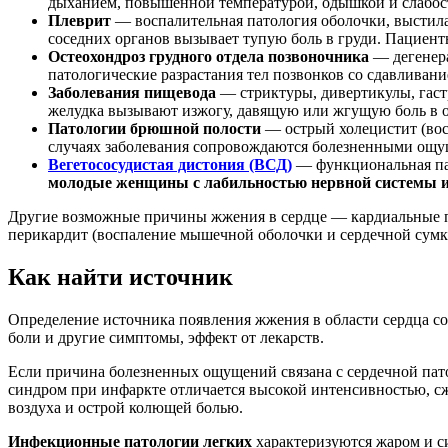
дыханием, повышенной температурой, одышкой и слабос
Плеврит
— воспалительная патология оболочки, выстила
соседних органов вызывает тупую боль в груди. Пацие
Остеохондроз грудного отдела позвоночника
— дегенера
патологические разрастания тел позвонков со сдавливан
Заболевания пищевода
— стриктуры, дивертикулы, гаст
желудка вызывают изжогу, давящую или жгущую боль в о
Патологии брюшной полости
— острый холецистит (вос
случаях заболевания сопровождаются болезненными ощуще
Вегетососудистая дистония (ВСД)
— функциональная пат
молодые женщины с лабильностью нервной системы и 
Другие возможные причины жжения в сердце — кардиальные па
перикардит (воспаление мышечной оболочки и сердечной сумк
Как найти источник
Определение источника появления жжения в области сердца со
боли и другие симптомы, эффект от лекарств.
Если причина болезненных ощущений связана с сердечной пато
синдром при инфаркте отличается высокой интенсивностью, сж
воздуха и острой колющей болью.
Инфекционные патологии легких
характеризуются жаром и с