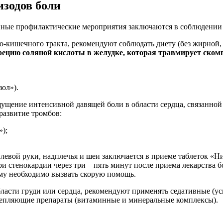
зодов боли
овные профилактические мероприятия заключаются в соблюдении
-кишечного тракта, рекомендуют соблюдать диету (без жирной,
ецию соляной кислоты в желудке, которая травмирует ском
ол»).
щущение интенсивной давящей боли в области сердца, связанно
развитие тромбов:
);
левой руки, надплечья и шеи заключается в приеме таблеток «
и стенокардии через три—пять минут после приема лекарства б
ому необходимо вызвать скорую помощь.
бласти груди или сердца, рекомендуют применять седативные (у
епляющие препараты (витаминные и минеральные комплексы).