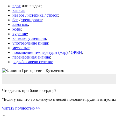
вдох
или выдох;
кашель
невроз / истерика / стресс
;
бег
/
тренировка
;
алкоголь
;
кофе
;
курение
;
климакс у женщин
;
употребление пищи
;
месячные
;
повышение температуры (жар)
/
ОРВИ
;
перенесенная ангина
;
роды/кесарево сечение
.
Что делать при боли в сердце?
"Если у вас что-то кольнуло в левой половине груди и отпустил
Читать полностью >>