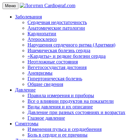
Меню
Заболевания
Сердечная недостаточность
Анатомические патологии
Кардиопатии
Атеросклероз
Нарушения сердечного ритма (Аритмия)
Ишемическая болезнь сердца
«Кардиты» и редкие болезни сердца
Неотложные состояния
Вегетососудистая дистония
Аневризмы
Гипертоническая болезнь
Общие сведения
Давление
Правила измерения и приборы
Все о влиянии продуктов на показатели
Виды давления и их описание
Давление при разных состояниях и возрастах
Глазное давление
Симптомы
Изменения пульса и сердцебиения
Боль в сердце и ее причины