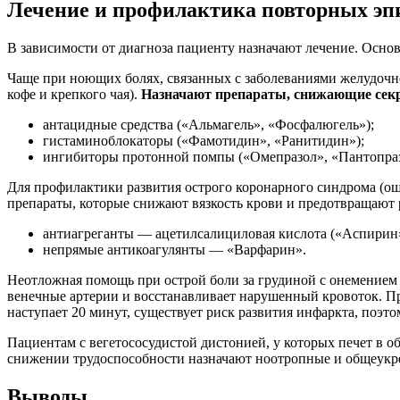
Лечение и профилактика повторных эпи
В зависимости от диагноза пациенту назначают лечение. Осн
Чаще при ноющих болях, связанных с заболеваниями желудочно
кофе и крепкого чая).
Назначают препараты, снижающие секр
антацидные средства («Альмагель», «Фосфалюгель»);
гистаминоблокаторы («Фамотидин», «Ранитидин»);
ингибиторы протонной помпы («Омепразол», «Пантопраз
Для профилактики развития острого коронарного синдрома (о
препараты, которые снижают вязкость крови и предотвращают 
антиагреганты — ацетилсалициловая кислота («Аспирин»
непрямые антикоагулянты — «Варфарин».
Неотложная помощь при острой боли за грудиной с онемением 
венечные артерии и восстанавливает нарушенный кровоток. Пр
наступает 20 минут, существует риск развития инфаркта, поэт
Пациентам с вегетососудистой дистонией, у которых печет в о
снижении трудоспособности назначают ноотропные и общеукр
Выводы